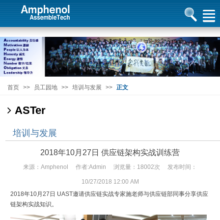
首页
>>
员工园地
>>
培训与发展
>>
正文
ASTer
培训与发展
2018年10月27日 供应链架构实战训练营
来源：Amphenol 作者:Admin 浏览量：18002次 发布时间：
10/27/2018 12:00 AM
2018
年
10
月
27
日
UAST
邀请供应链实战专家施老师与供应链部同事分享供应
链架构实战知识。