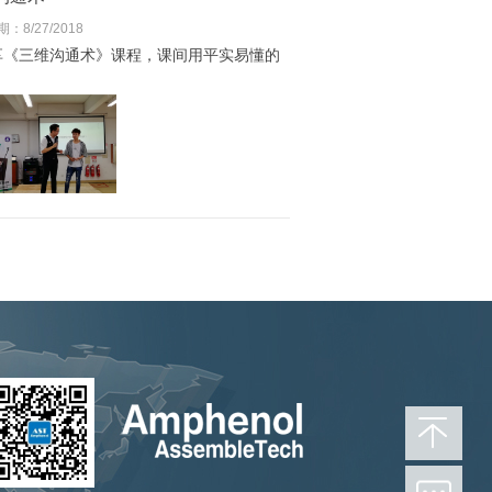
：8/27/2018
享《
三维沟通术
》课程，课间用平实易懂的