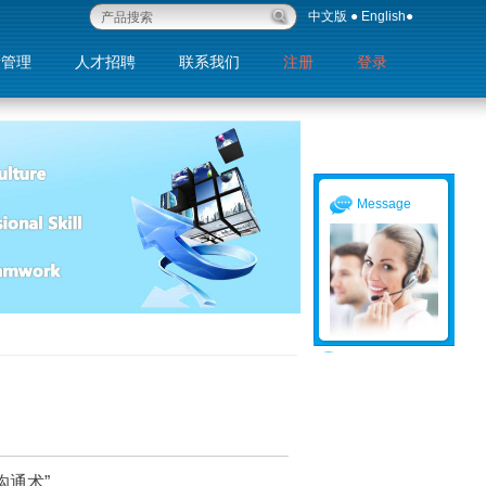
中文版
●
English
●
量管理
人才招聘
联系我们
注册
登录
退出
Message
沟通术”