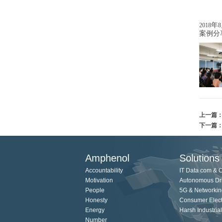
年
2018
8
案例分
上一篇
下一篇
Amphenol
Solutions
Accountability
IT Data com & 
Motivation
Autonomous Dr
People
5G & Networkin
Honesty
Consumer Elect
Energy
Harsh Industrial
Number