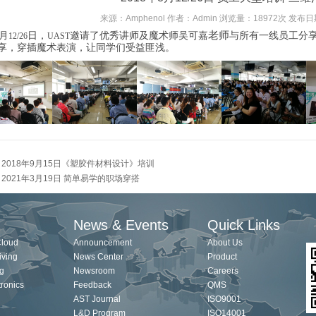
来源：Amphenol 作者：Admin 浏览量：18972次 发布日期
月
日，
邀请了优秀讲师及魔术师吴可嘉
老师
与所有一线员工分
12/26
UAST
享，穿插魔术表演，让同学们受益匪浅。
：
2018年9月15日《塑胶件材料设计》培训
：
2021年3月19日 简单易学的职场穿搭
News & Events
Quick Links
Cloud
Announcement
About Us
iving
News Center
Product
g
Newsroom
Careers
ronics
Feedback
QMS
AST Journal
ISO9001
L&D Program
ISO14001