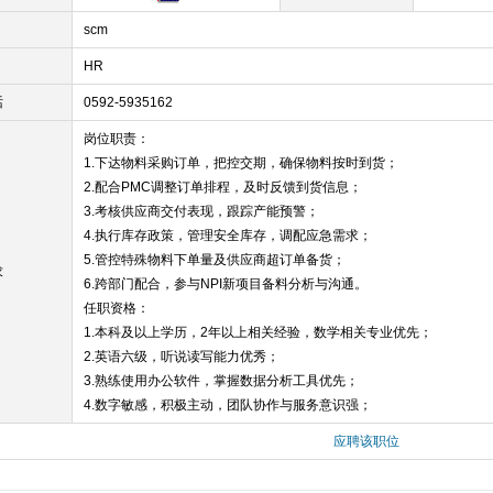
scm
HR
话
0592-5935162
岗位职责：
1.下达物料采购订单，把控交期，确保物料按时到货；
2.配合PMC调整订单排程，及时反馈到货信息；
3.考核供应商交付表现，跟踪产能预警；
4.执行库存政策，管理安全库存，调配应急需求；
5.管控特殊物料下单量及供应商超订单备货；
求
6.跨部门配合，参与NPI新项目备料分析与沟通。
任职资格：
1.本科及以上学历，2年以上相关经验，数学相关专业优先；
2.英语六级，听说读写能力优秀；
3.熟练使用办公软件，掌握数据分析工具优先；
4.数字敏感，积极主动，团队协作与服务意识强；
应聘该职位