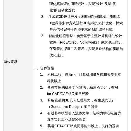
理仿真验证的闭环链路，实现“设计-反馈-优
化”的自动化迭代
2. 生成式3D设计开发：利用端到端建模、预训练
+微调等多种方式进行3D结构的拓扑优化，探索
符合信号完整性性能要求的创新结构形式
3. 智能化建模引擎：负责基于主流计算机辅助设计
软件（ProE/Creo、Solidworks）或其他三维几
何引擎的深度二次开发，实现复杂结构的驱动与
优化迭代
岗位要求
二、任职资格
1. 机械工程、自动化、计算机图形学或相关专业本
科及以上
2. 熟悉常用的机器学习算法，精通Python，有AI
for CAD/CAE相关项目经验
3. 具备较强的3D几何处理能力，有生成式设计
（Generative Design）项目背景
4. 有过将AI模型引入流体力学、结构力学或电路仿
真等实际工业场景经验者
5. 英语CET4/CET6或同等能力以上，良好的逻辑