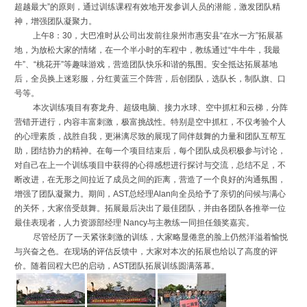
超越最大”的原则，通过训练课程有效地开发参训人员的潜能，激发团队精
神，增强团队凝聚力。
上午8：30，大巴准时从公司出发前往泉州市惠安县“在水一方”拓展基
地，为放松大家的情绪，在一个半小时的车程中，教练通过“牛牛牛，我最
牛”、“桃花开”等趣味游戏，营造团队快乐和谐的氛围。安全抵达拓展基地
后，全员换上迷彩服，分红黄蓝三个阵营，后创团队，选队长，制队旗、口
号等。
本次训练项目有赛龙舟、超级电脑、接力水球、空中抓杠和云梯，分阵
营错开进行，内容丰富刺激，极富挑战性。特别是空中抓杠，不仅考验个人
的心理素质，战胜自我，更淋漓尽致的展现了同伴鼓舞的力量和团队互帮互
助，团结协力的精神。在每一个项目结束后，每个团队成员积极参与讨论，
对自己在上一个训练项目中获得的心得感想进行探讨与交流，总结不足，不
断改进，在无形之间拉近了成员之间的距离，营造了一个良好的沟通氛围，
增强了团队凝聚力。期间，AST总经理Alan向全员给予了亲切的问候与满心
的关怀，大家倍受鼓舞。拓展最后决出了最佳团队，并由各团队各推举一位
最佳表现者，人力资源部经理 Nancy与主教练一同担任颁奖嘉宾。
尽管经历了一天紧张刺激的训练，大家略显倦意的脸上仍然洋溢着愉悦
与兴奋之色。在现场的评估反馈中，大家对本次的拓展也给以了高度的评
价。随着回程大巴的启动，AST团队拓展训练圆满落幕。