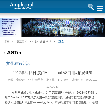
首页
>>
员工园地
>>
文化建设活动
>>
正文
ASTer
文化建设活动
2012年5月5日 厦门Amphenol AST团队拓展训练
来源：安费诺 作者:管理员 浏览量：17745次 发布时间：5/5/2012
12:00 AM
单丝不成线，独木难成林。为了提高团队协作能力，2012年5月5日，
厦门Amphnol AST组织了为期一天的"凝聚梦想，成就幸福"团队拓展训练，
参训人员包括AST全体salaried及clerk。本次拓展本着“体能冒险最小，心理