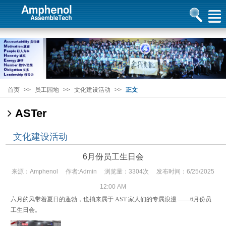
首页
>>
员工园地
>>
文化建设活动
>>
正文
ASTer
文化建设活动
6月份员工生日会
来源：Amphenol 作者:Admin 浏览量：3304次 发布时间：6/25/2025
12:00 AM
六月的风带着夏日的蓬勃，也捎来属于 AST 家人们的专属浪漫 ——6月份员
工生日会。