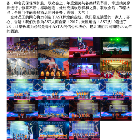
备，
60
名安保保驾护航。联欢会上，年度颁奖与各类精彩节目、幸运抽奖穿
插进行，惊喜不断，感动连连，处处充满欢乐祥和之喜。联欢会后，
70
部大
巴，全厦门佳丽海鲜酒店同时开餐，震撼，大气！
全体员工的同心协力创造了
AST
辉煌的业绩。我们是充满爱的一家人，齐
心、奋进！我们为作为
AST
人而自豪！
2017
，乘胜追击！
AST
从
1.0
迈进了
2.0
，让增长成为必然是每个
AST
人的信心和决心。也让我们共同期待
2.0
元年
的圆满。