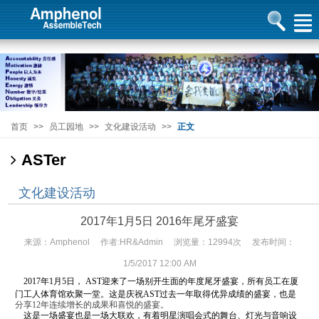
首页
>>
员工园地
>>
文化建设活动
>>
正文
ASTer
文化建设活动
2017年1月5日 2016年尾牙盛宴
来源：Amphenol 作者:HR&Admin 浏览量：12994次 发布时间：
1/5/2017 12:00 AM
2017
年
1
月
5
日，
AST
迎来了一场别开生面的年度尾牙盛宴，所有员工在厦
门工人体育馆欢聚一堂。这是庆祝
AST
过去一年取得优异成绩的盛宴，也是
分享
12
年连续增长的成果和喜悦的盛宴。
这是一场盛宴也是一场大联欢，有着明星演唱会式的舞台、灯光与音响设